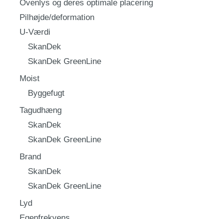
Ovenlys og deres optimale placering
Pilhøjde/deformation
U-Værdi
SkanDek
SkanDek GreenLine
Moist
Byggefugt
Tagudhæng
SkanDek
SkanDek GreenLine
Brand
SkanDek
SkanDek GreenLine
Lyd
Egenfrekvens