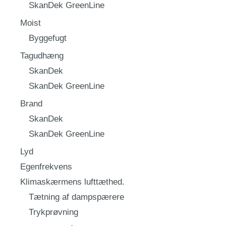
SkanDek GreenLine
Moist
Byggefugt
Tagudhæng
SkanDek
SkanDek GreenLine
Brand
SkanDek
SkanDek GreenLine
Lyd
Egenfrekvens
Klimaskærmens lufttæthed.
Tætning af dampspærere
Trykprøvning