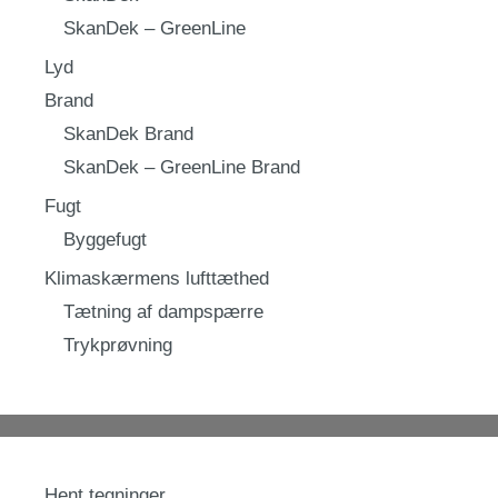
SkanDek – GreenLine
Lyd
Brand
SkanDek Brand
SkanDek – GreenLine Brand
Fugt
Byggefugt
Klimaskærmens lufttæthed
Tætning af dampspærre
Trykprøvning
Hent tegninger