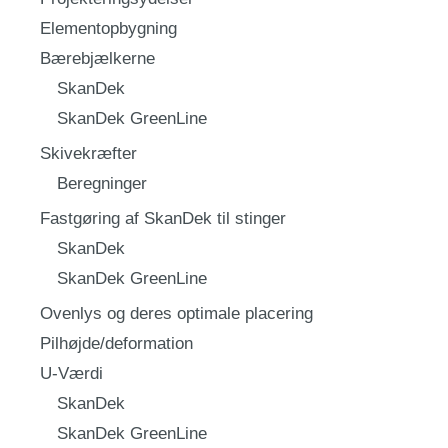
Elementopbygning
Bærebjælkerne
SkanDek
SkanDek GreenLine
Skivekræfter
Beregninger
Fastgøring af SkanDek til stinger
SkanDek
SkanDek GreenLine
Ovenlys og deres optimale placering
Pilhøjde/deformation
U-Værdi
SkanDek
SkanDek GreenLine