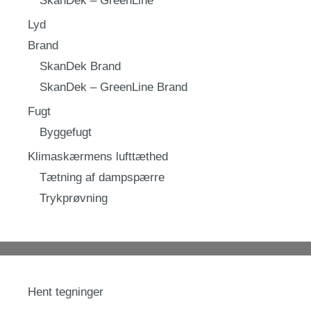
SkanDek – GreenLine
Lyd
Brand
SkanDek Brand
SkanDek – GreenLine Brand
Fugt
Byggefugt
Klimaskærmens lufttæthed
Tætning af dampspærre
Trykprøvning
Hent tegninger