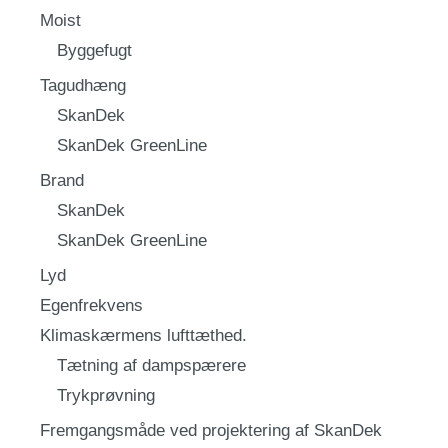
Moist
Byggefugt
Tagudhæng
SkanDek
SkanDek GreenLine
Brand
SkanDek
SkanDek GreenLine
Lyd
Egenfrekvens
Klimaskærmens lufttæthed.
Tætning af dampspærere
Trykprøvning
Fremgangsmåde ved projektering af SkanDek