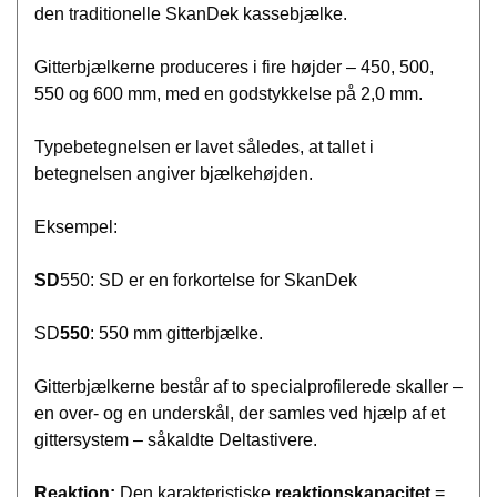
den traditionelle SkanDek kassebjælke.
Gitterbjælkerne produceres i fire højder – 450, 500,
550 og 600 mm, med en godstykkelse på 2,0 mm.
Typebetegnelsen er lavet således, at tallet i
betegnelsen angiver bjælkehøjden.
Eksempel:
SD
550: SD er en forkortelse for SkanDek
SD
550
: 550 mm gitterbjælke.
Gitterbjælkerne består af to specialprofilerede skaller –
en over- og en underskål, der samles ved hjælp af et
gittersystem – såkaldte Deltastivere.
Reaktion:
Den karakteristiske
reaktionskapacitet
=