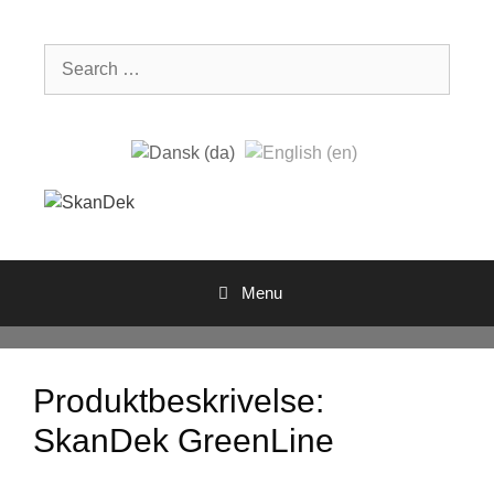
Skip
to
Search
content
for:
Menu
Produktbeskrivelse:
SkanDek GreenLine