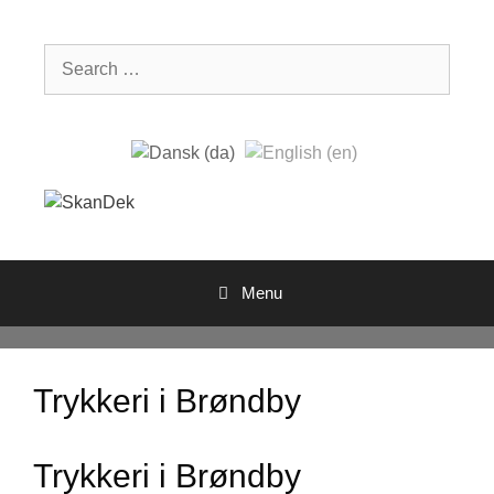
Skip
to
Search
content
for:
Menu
Trykkeri i Brøndby
Trykkeri i Brøndby