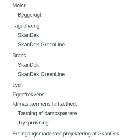
Moist
Byggefugt
Tagudhæng
SkanDek
SkanDek GreenLine
Brand
SkanDek
SkanDek GreenLine
Lyd
Egenfrekvens
Klimaskærmens lufttæthed.
Tætning af dampspærere
Trykprøvning
Fremgangsmåde ved projektering af SkanDek