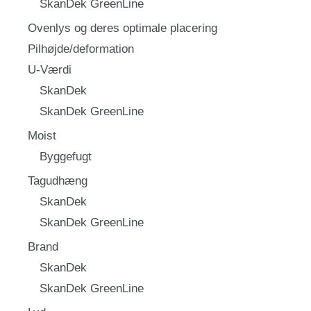
SkanDek GreenLine
Ovenlys og deres optimale placering
Pilhøjde/deformation
U-Værdi
SkanDek
SkanDek GreenLine
Moist
Byggefugt
Tagudhæng
SkanDek
SkanDek GreenLine
Brand
SkanDek
SkanDek GreenLine