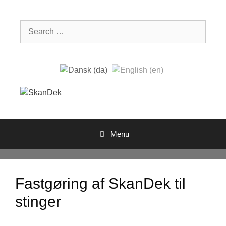
Skip
to
Search
content
for:
Menu
Fastgøring af SkanDek til
stinger