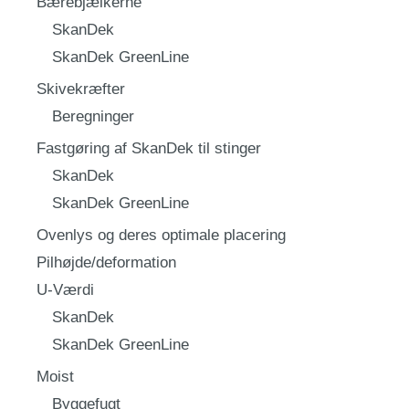
Bærebjælkerne
SkanDek
SkanDek GreenLine
Skivekræfter
Beregninger
Fastgøring af SkanDek til stinger
SkanDek
SkanDek GreenLine
Ovenlys og deres optimale placering
Pilhøjde/deformation
U-Værdi
SkanDek
SkanDek GreenLine
Moist
Byggefugt