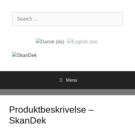
Skip
to
Search
content
for:
Menu
Produktbeskrivelse –
SkanDek