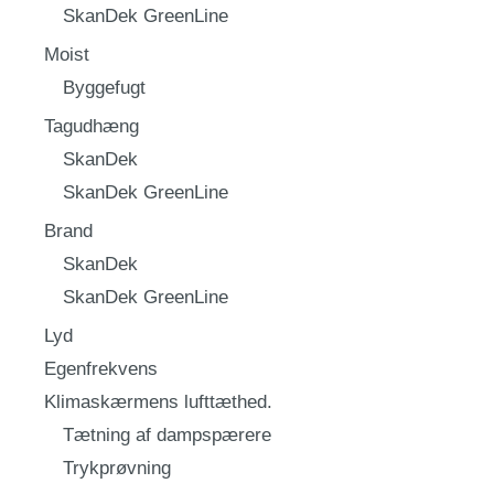
SkanDek GreenLine
Moist
Byggefugt
Tagudhæng
SkanDek
SkanDek GreenLine
Brand
SkanDek
SkanDek GreenLine
Lyd
Egenfrekvens
Klimaskærmens lufttæthed.
Tætning af dampspærere
Trykprøvning