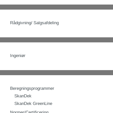
Rådgivning/ Salgsafdeling
Ingeniør
Beregningsprogrammer
SkanDek
SkanDek GreenLine
Normer/Certificering