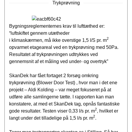
Trykprøvning
Bygningsreglementernes krav til lufttæthed er:
“luftskiftet gennem utætheder
2
i klimaskærmen, må ikke overstige 1,5 l/S pr. m
opvarmet etageareal ved en trykprøvning med 50Pa.
Resultatet af trykprøvningen udtrykkes ved
gennemsnit af et måling ved under- og overtryk”
SkanDek har fået fortaget 2 forsøg omkring
trykprøvning (Blower Door Test) , hvor man i det ene
projekt – Aldi Kolding – var meget fokuseret på at
udføre alle samlingerne tætte. I rapporten kan man
konstatere, at med et SkanDek tag, opnås fantastiske
2
gode resultater. Testen viser 0,33 l/s pr. m
, hvilket er
2
langt under det tilladelige på 1,5 l/s pr. m
.