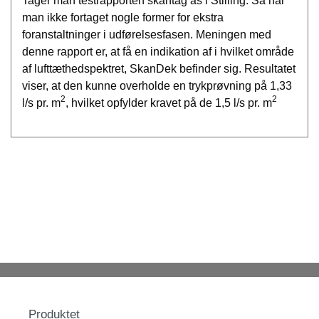
Tager man testrapporten skantag as i Stilling. Så har
man ikke fortaget nogle former for ekstra
foranstaltninger i udførelsesfasen. Meningen med
denne rapport er, at få en indikation af i hvilket område
af lufttæthedspektret, SkanDek befinder sig. Resultatet
viser, at den kunne overholde en trykprøvning på 1,33
2
2
l/s pr. m
, hvilket opfylder kravet på de 1,5 l/s pr. m
Produktet