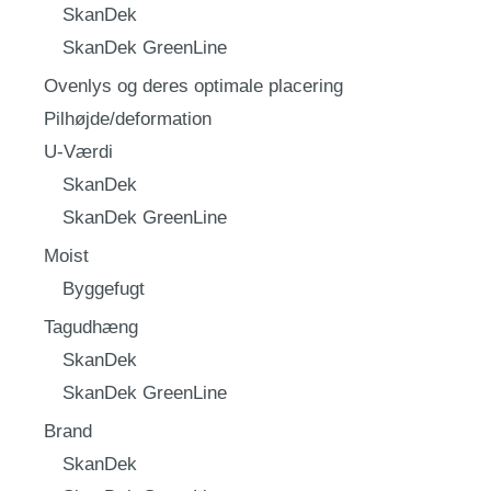
SkanDek
SkanDek GreenLine
Ovenlys og deres optimale placering
Pilhøjde/deformation
U-Værdi
SkanDek
SkanDek GreenLine
Moist
Byggefugt
Tagudhæng
SkanDek
SkanDek GreenLine
Brand
SkanDek