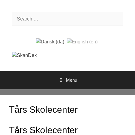
Skip
to
Search
content
for:
Menu
Tårs Skolecenter
Tårs Skolecenter