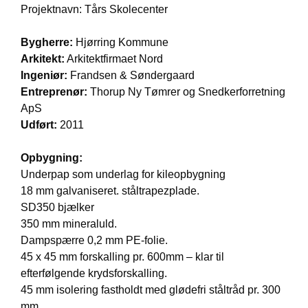
Projektnavn: Tårs Skolecenter
Bygherre:
Hjørring Kommune
Arkitekt:
Arkitektfirmaet Nord
Ingeniør:
Frandsen & Søndergaard
Entreprenør:
Thorup Ny Tømrer og Snedkerforretning
ApS
Udført:
2011
Opbygning:
Underpap som underlag for kileopbygning
18 mm galvaniseret. ståltrapezplade.
SD350 bjælker
350 mm mineraluld.
Dampspærre 0,2 mm PE-folie.
45 x 45 mm forskalling pr. 600mm – klar til
efterfølgende krydsforskalling.
45 mm isolering fastholdt med glødefri ståltråd pr. 300
mm.