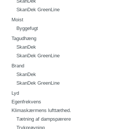
SkanDek
SkanDek GreenLine
Moist
Byggefugt
Tagudhæng
SkanDek
SkanDek GreenLine
Brand
SkanDek
SkanDek GreenLine
Lyd
Egenfrekvens
Klimaskærmens lufttæthed.
Tætning af dampspærere
Trykprøvning