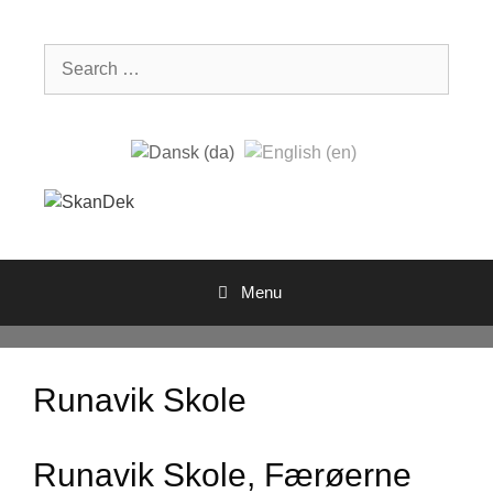
Skip
to
Search
content
for:
Menu
Runavik Skole
Runavik Skole, Færøerne