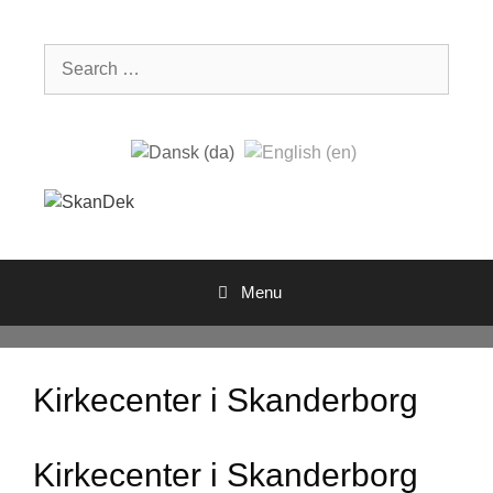
Skip
to
Search
content
for:
Menu
Kirkecenter i Skanderborg
Kirkecenter i Skanderborg