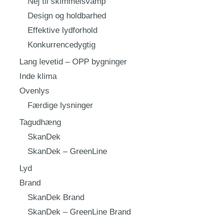
Nej til skimmelsvamp
Design og holdbarhed
Effektive lydforhold
Konkurrencedygtig
Lang levetid – OPP bygninger
Inde klima
Ovenlys
Færdige lysninger
Tagudhæng
SkanDek
SkanDek – GreenLine
Lyd
Brand
SkanDek Brand
SkanDek – GreenLine Brand