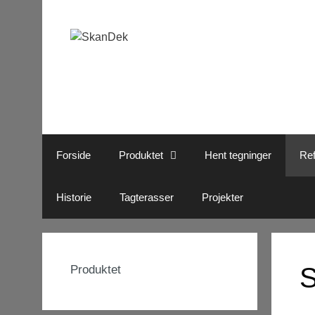
Skip
to
content
Forside
Produktet
Hent tegninger
Ref
Historie
Tagterasser
Projekter
Produktet