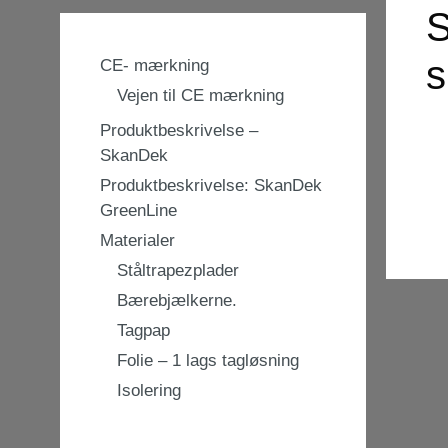
S
s
CE- mærkning
Vejen til CE mærkning
Produktbeskrivelse –
SkanDek
Produktbeskrivelse: SkanDek
GreenLine
Materialer
Ståltrapezplader
Bærebjælkerne.
Tagpap
Folie – 1 lags tagløsning
Isolering