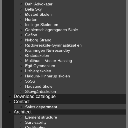
Dahl Advokater
Bella Sky
Ødsted Skolen
Horten
Iselinge Skolen en
Oehlenschlägersgades Skole
Gefion
Nyborg Strand
Rødovreskole-Gymnastiksal en
Kranringen Nørresundby
Ørstedskolen
Multihus – Vester Hassing
Egå Gymnasium
Lisbjergskolen
Haldum-Hinnerup skolen
SoSu
Hadsund Skole
Skovgårdsskolen
Download catalogue
Contact
Sales department
Architect
Element structure
Survivability
Certification